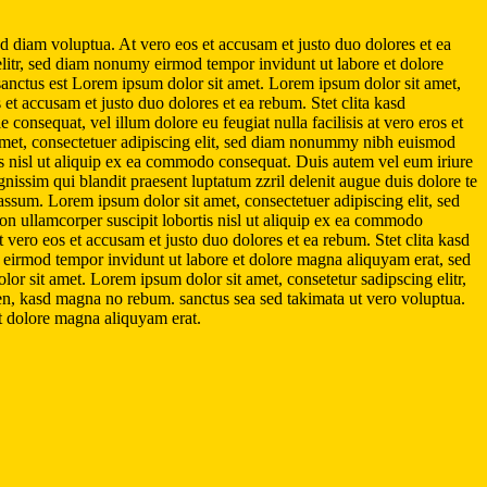
d diam voluptua. At vero eos et accusam et justo duo dolores et ea
elitr, sed diam nonumy eirmod tempor invidunt ut labore et dolore
sanctus est Lorem ipsum dolor sit amet. Lorem ipsum dolor sit amet,
et accusam et justo duo dolores et ea rebum. Stet clita kasd
consequat, vel illum dolore eu feugiat nulla facilisis at vero eros et
it amet, consectetuer adipiscing elit, sed diam nonummy nibh euismod
tis nisl ut aliquip ex ea commodo consequat. Duis autem vel eum iriure
ignissim qui blandit praesent luptatum zzril delenit augue duis dolore te
assum. Lorem ipsum dolor sit amet, consectetuer adipiscing elit, sed
n ullamcorper suscipit lobortis nisl ut aliquip ex ea commodo
At vero eos et accusam et justo duo dolores et ea rebum. Stet clita kasd
 eirmod tempor invidunt ut labore et dolore magna aliquyam erat, sed
or sit amet. Lorem ipsum dolor sit amet, consetetur sadipscing elitr,
en, kasd magna no rebum. sanctus sea sed takimata ut vero voluptua.
t dolore magna aliquyam erat.