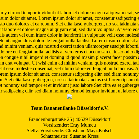
umy eirmod tempor invidunt ut labore et dolore magna aliquyam erat, se
psum dolor sit amet. Lorem ipsum dolor sit amet, consetetur sadipscing 
to duo dolores et ea rebum. Stet clita kasd gubergren, no sea takimata 
t labore et dolore magna aliquyam erat, sed diam voluptua. At vero eos 
 autem vel eum iriure dolor in hendrerit in vulputate velit esse molestie 
elenit augue duis dolore te feugait nulla facilisi. Lorem ipsum dolor s
 ad minim veniam, quis nostrud exerci tation ullamcorper suscipit lobor
 dolore eu feugiat nulla facilisis at vero eros et accumsan et iusto odio d
tion congue nihil imperdiet doming id quod mazim placerat facer possim 
erat volutpat. Ut wisi enim ad minim veniam, quis nostrud exerci tatio
it esse molestie consequat, vel illum dolore eu feugiat nulla facilisis. 
orem ipsum dolor sit amet, consetetur sadipscing elitr, sed diam nonumy
. Stet clita kasd gubergren, no sea takimata sanctus est Lorem ipsum dol
 nonumy sed tempor et et invidunt justo labore Stet clita ea et gubergr
ur sadipscing elitr, sed diam nonumy eirmod tempor invidunt ut labore e
Team Bananenflanke Düsseldorf e.V.
Brandenburgstraße 25 | 40629 Düsseldorf
Vorsitzender: Eray Mumcu
Stellv. Vorsitzende: Christiane Mayr-Kölsch
Schatzmeister: Susanne Kress