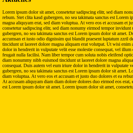
Lorem ipsum dolor sit amet, consetetur sadipscing elitr, sed diam non
rebum. Stet clita kasd gubergren, no sea takimata sanctus est Lorem i
magna aliquyam erat, sed diam voluptua. At vero eos et accusam et jus
consetetur sadipscing elitr, sed diam nonumy eirmod tempor invidunt u
gubergren, no sea takimata sanctus est Lorem ipsum dolor sit amet. Duis
accumsan et iusto odio dignissim qui blandit praesent luptatum zzril d
tincidunt ut laoreet dolore magna aliquam erat volutpat. Ut wisi enim
dolor in hendrerit in vulputate velit esse molestie consequat, vel illum
feugait nulla facilisi. Nam liber tempor cum soluta nobis eleifend op
diam nonummy nibh euismod tincidunt ut laoreet dolore magna aliquam 
consequat. Duis autem vel eum iriure dolor in hendrerit in vulputate vel
gubergren, no sea takimata sanctus est Lorem ipsum dolor sit amet. L
diam voluptua. At vero eos et accusam et justo duo dolores et ea rebum
At accusam aliquyam diam diam dolore dolores duo eirmod eos erat, et
est Lorem ipsum dolor sit amet. Lorem ipsum dolor sit amet, consetet