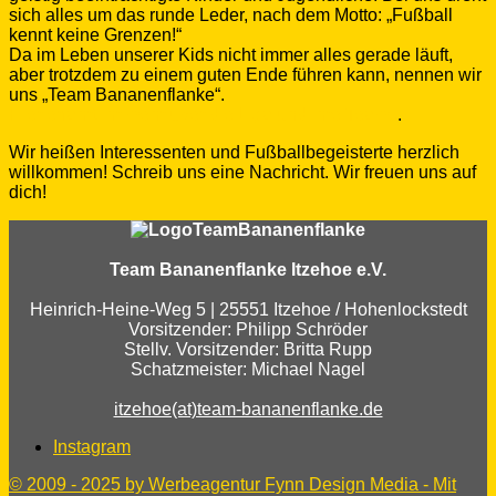
sich alles um das runde Leder, nach dem Motto: „Fußball
kennt keine Grenzen!“
Da im Leben unserer Kids nicht immer alles gerade läuft,
aber trotzdem zu einem guten Ende führen kann, nennen wir
uns „Team Bananenflanke“.
Hier erfahrt ihr mehr über die Liga und ihre Teams
.
Wir heißen Interessenten und Fußballbegeisterte herzlich
willkommen! Schreib uns eine Nachricht. Wir freuen uns auf
dich!
Team Bananenflanke Itzehoe e.V.
Heinrich-Heine-Weg 5 | 25551 Itzehoe / Hohenlockstedt
Vorsitzender: Philipp Schröder
Stellv. Vorsitzender: Britta Rupp
Schatzmeister: Michael Nagel
itzehoe(at)team-bananenflanke.de
Instagram
© 2009 - 2025 by Werbeagentur Fynn Design Media - Mit