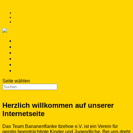
itzehoe@team-bananenflanke.de
Kontakt
Datenschutz
Impressum
Home
Über uns
Spielplan / Termine
Aktuelles
Sponsoren
Spenden
Seite wählen
Herzlich willkommen auf unserer
Internetseite
Das Team Bananenflanke Itzehoe e.V. ist ein Verein für
geistig beeinträchtigte Kinder und Jugendliche. Bei uns dreht