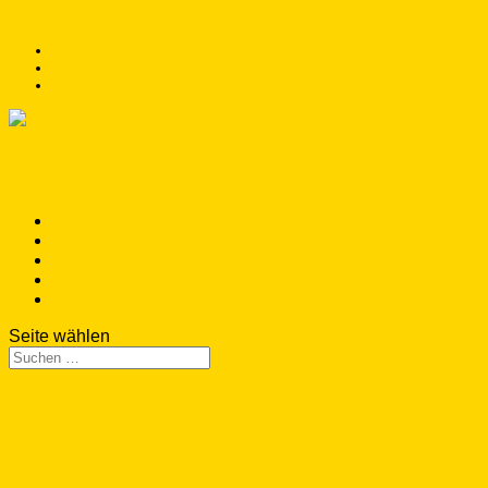
info@bananenflankenliga.de
Datenschutz
Impressum
Cookie-Richtlinie (EU)
Home
Über uns
Standorte der Teams
Manni Ballnane
Bananenflankenliga
Seite wählen