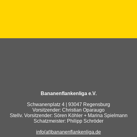
Bananenflankenliga e.V.
Schwanenplatz 4 | 93047 Regensburg
Vorsitzender: Christian Oparaugo
Stellv. Vorsitzender: Sören Köhler + Marina Spielmann
Schatzmeister: Philipp Schröder
info(at)bananenflankenliga.de